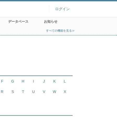
ログイン
データベース
お知らせ
すべての機能を見る≫
F
G
H
I
J
K
L
R
S
T
U
V
W
X