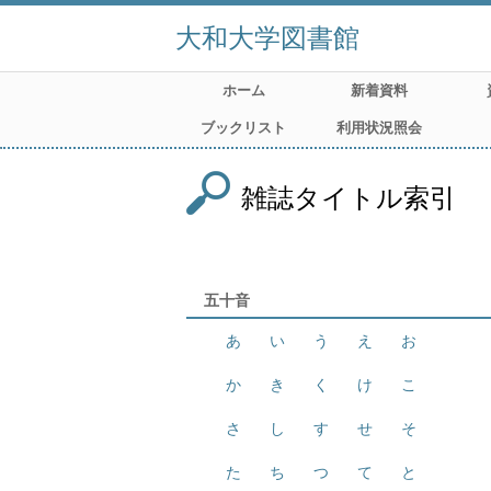
大和大学図書館
ホーム
新着資料
ブックリスト
利用状況照会
雑誌タイトル索引
五十音
あ
い
う
え
お
か
き
く
け
こ
さ
し
す
せ
そ
た
ち
つ
て
と