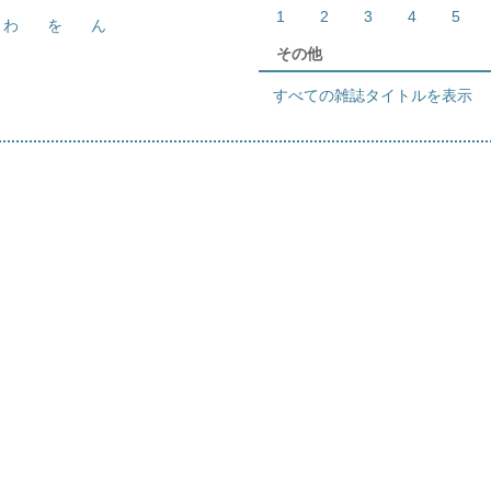
1
2
3
4
5
わ
を
ん
その他
すべての雑誌タイトルを表示