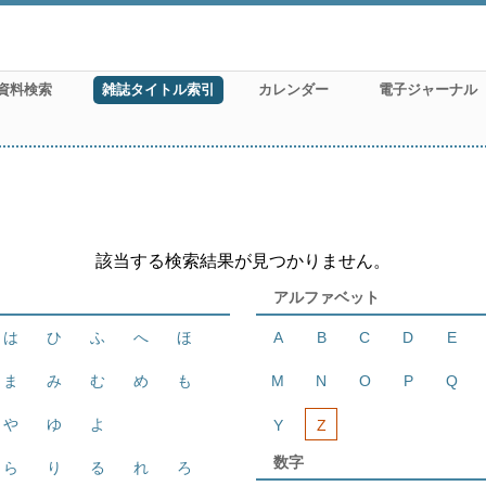
資料検索
雑誌タイトル索引
カレンダー
電子ジャーナル
該当する検索結果が見つかりません。
アルファベット
は
ひ
ふ
へ
ほ
A
B
C
D
E
ま
み
む
め
も
M
N
O
P
Q
や
ゆ
よ
Y
Z
数字
ら
り
る
れ
ろ