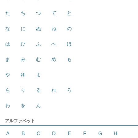
た
ち
つ
て
と
な
に
ぬ
ね
の
は
ひ
ふ
へ
ほ
ま
み
む
め
も
や
ゆ
よ
ら
り
る
れ
ろ
わ
を
ん
アルファベット
A
B
C
D
E
F
G
H