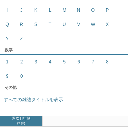
I
J
K
L
M
N
O
P
Q
R
S
T
U
V
W
X
Y
Z
数字
1
2
3
4
5
6
7
8
9
0
その他
すべての雑誌タイトルを表示
逐次刊行物
3 件