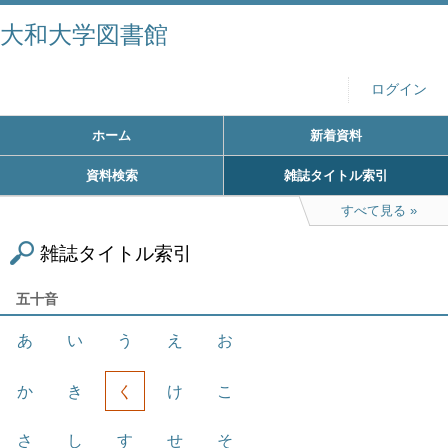
大和大学図書館
ログイン
ホーム
新着資料
資料検索
雑誌タイトル索引
すべて見る
雑誌タイトル索引
五十音
あ
い
う
え
お
か
き
く
け
こ
さ
し
す
せ
そ