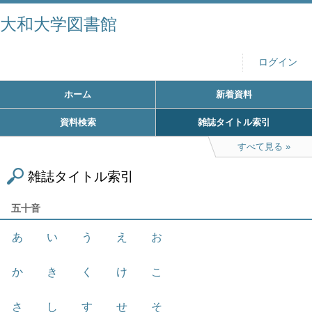
大和大学図書館
ログイン
ホーム
新着資料
資料検索
雑誌タイトル索引
すべて見る
雑誌タイトル索引
五十音
あ
い
う
え
お
か
き
く
け
こ
さ
し
す
せ
そ