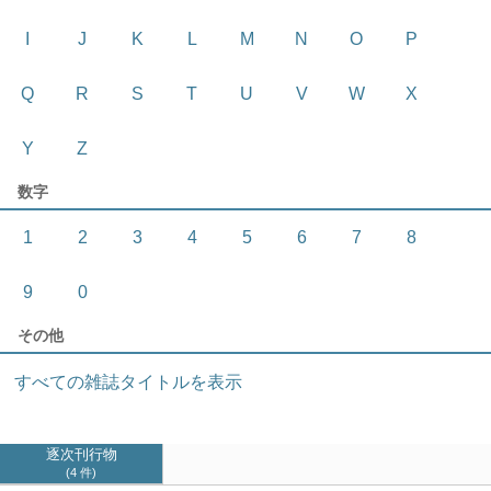
I
J
K
L
M
N
O
P
Q
R
S
T
U
V
W
X
Y
Z
数字
1
2
3
4
5
6
7
8
9
0
その他
すべての雑誌タイトルを表示
逐次刊行物
4 件