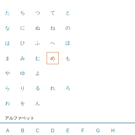
た
ち
つ
て
と
な
に
ぬ
ね
の
は
ひ
ふ
へ
ほ
ま
み
む
め
も
や
ゆ
よ
ら
り
る
れ
ろ
わ
を
ん
アルファベット
A
B
C
D
E
F
G
H