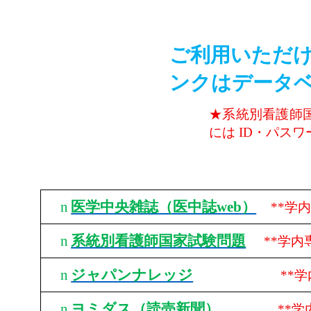
ご利用いただけ
ンクはデータ
★系統別看護師
には
ID
・パスワ
n
医学中央雑誌（医中誌web
）
**
学
n
系統別看護師国家試験問題
**
学内
n
ジャパンナレッジ
**
学
n
ヨミダス（読売新聞）
**
学