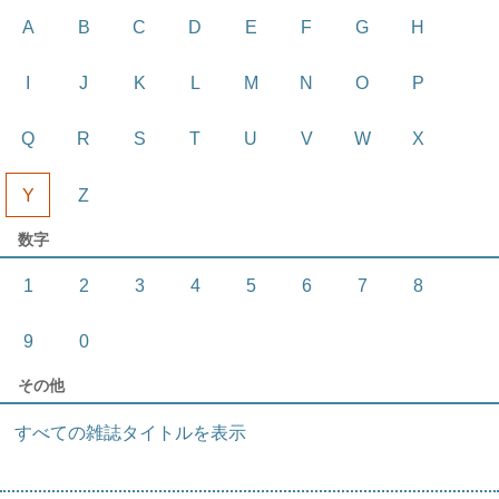
A
B
C
D
E
F
G
H
I
J
K
L
M
N
O
P
Q
R
S
T
U
V
W
X
Y
Z
数字
1
2
3
4
5
6
7
8
9
0
その他
すべての雑誌タイトルを表示