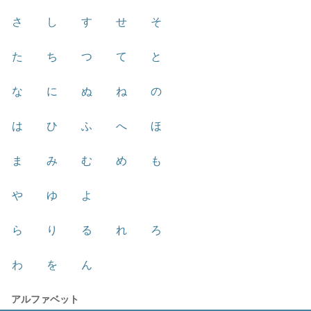
さ
し
す
せ
そ
た
ち
つ
て
と
な
に
ぬ
ね
の
は
ひ
ふ
へ
ほ
ま
み
む
め
も
や
ゆ
よ
ら
り
る
れ
ろ
わ
を
ん
アルファベット