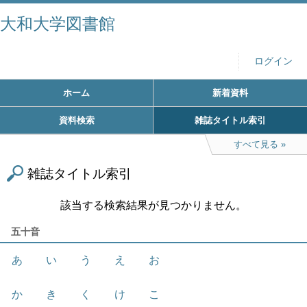
大和大学図書館
ログイン
ホーム
新着資料
資料検索
雑誌タイトル索引
すべて見る
雑誌タイトル索引
該当する検索結果が見つかりません。
五十音
あ
い
う
え
お
か
き
く
け
こ