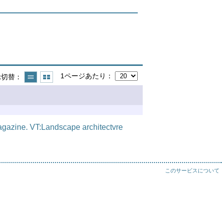
1ページあたり
示切替
agazine. VT:Landscape architectvre
このサービスについて