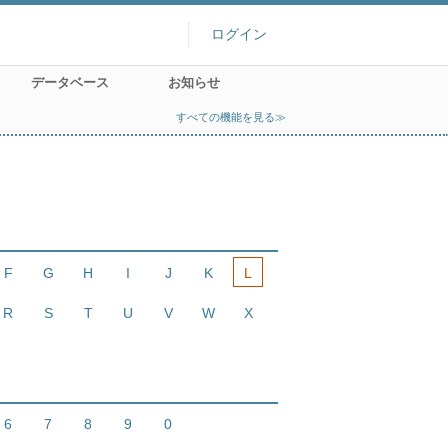
ログイン
データベース
お知らせ
すべての機能を見る≫
F
G
H
I
J
K
L
R
S
T
U
V
W
X
6
7
8
9
0