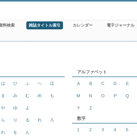
資料検索
雑誌タイトル索引
カレンダー
電子ジャーナル
アルファベット
は
ひ
ふ
へ
ほ
A
B
C
D
E
ま
み
む
め
も
M
N
O
P
Q
や
ゆ
よ
Y
Z
数字
ら
り
る
れ
ろ
1
2
3
4
5
わ
を
ん