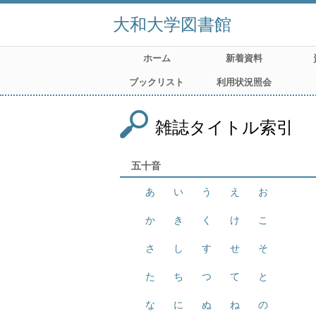
大和大学図書館
ホーム
新着資料
ブックリスト
利用状況照会
雑誌タイトル索引
五十音
あ
い
う
え
お
か
き
く
け
こ
さ
し
す
せ
そ
た
ち
つ
て
と
な
に
ぬ
ね
の