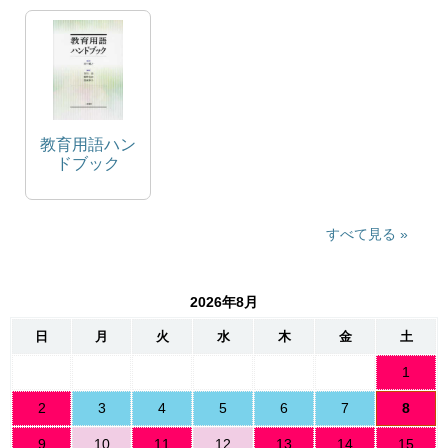
る沖縄住民の
物語生成のポ
意識の変容
ストナラトロ
ジーの一展開
教育用語ハン
ドブック
すべて見る
2026年8月
日
月
火
水
木
金
土
1
2
3
4
5
6
7
8
9
10
11
12
13
14
15