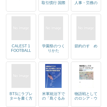
取引慣行 国際
人事・労務の
商取引規範へ
知識
の組込みが困
難な取引慣行
の序論的研究
試論
CALEST 1
学園祭のつく
節約のすゝめ
FOOTBALL
りかた
magazine &
Graduation
work
BTSにラブレ
米軍統治下で
物語戦として
ターを書く方
の「島ぐるみ
のロシア・ウ
法
闘争」におけ
クライナ戦争