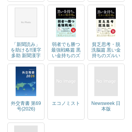
教員採用試験
た二人が新た
過去問シリー
に見つけた居
ズ
場所
「新聞読み」
弱者でも勝つ
貧乏思考・脱
を助ける!!漢字
最強戦略篇 黒
洗脳篇 黒い金
多助 新聞漢字
い金持ちのズ
持ちのズルい
ルい成功術
成功術
外交青書 第69
エコノミスト
Newsweek 日
号(2026)
本版