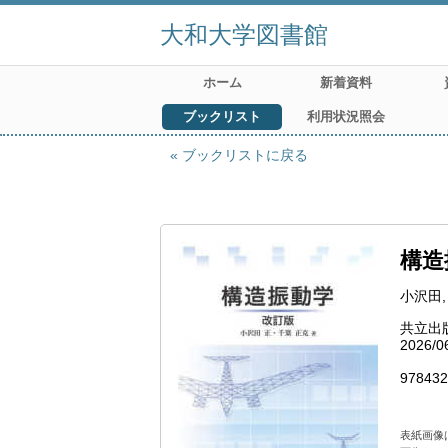
大和大学図書館
ホーム
新着資料
ブックリスト
利用状況照会
ブックリストに戻る
構造
小沢田,
共立出
2026/0
978432
表紙画像