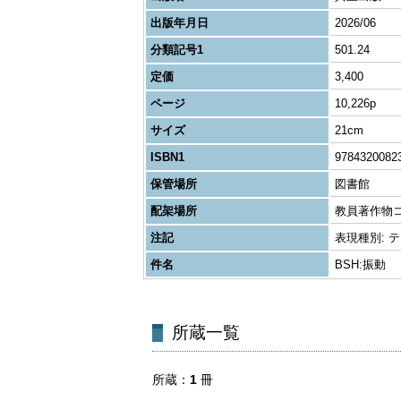
出版年月日
2026/06
分類記号1
501.24
定価
3,400
ページ
10,226p
サイズ
21cm
ISBN1
9784320082
保管場所
図書館
配架場所
教員著作物
注記
表現種別: テキス
件名
BSH:振動
所蔵一覧
所蔵
1
冊