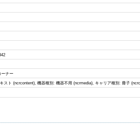
342
コーナー
ト (ncrcontent), 機器種別: 機器不用 (ncrmedia), キャリア種別: 冊子 (ncrcar