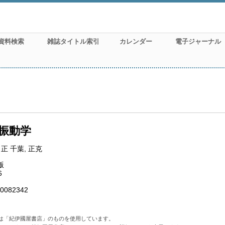
資料検索
雑誌タイトル索引
カレンダー
電子ジャーナル
振動学
 正 千葉, 正克
版
6
0082342
は「紀伊國屋書店」のものを使用しています。