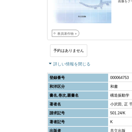
画像をク
教員著作物
予約はありません
詳しい情報を閉じる
登録番号
000064753
和洋区分
和書
書名,巻次,叢書名
構造振動学
著者名
小沢田, 正 
請求記号
501.24/K
著者記号
K
出版者
共立出版