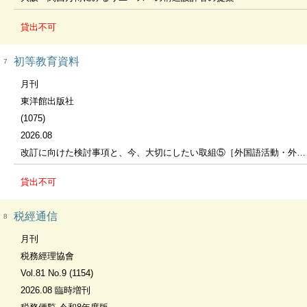
貸出不可
初等教育資料
7
月刊
東洋館出版社
(1075)
2026.08
改訂に向けた検討事項と、今、大切にしたい取組⑤［外国語活動・外国語］［特別活動］
貸出不可
税經通信
8
月刊
税務經理協會
Vol.81 No.9 (1154)
2026.08 臨時増刊