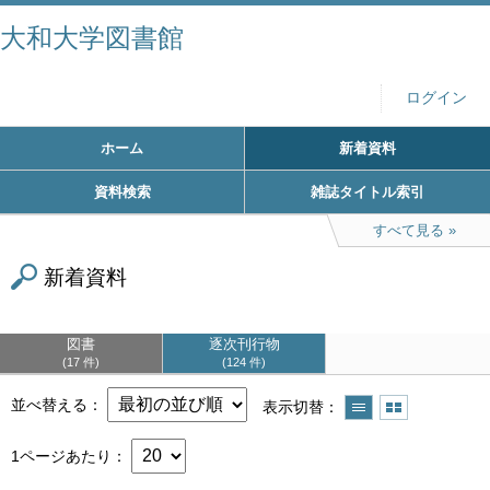
大和大学図書館
ログイン
ホーム
新着資料
資料検索
雑誌タイトル索引
すべて見る
新着資料
図書
逐次刊行物
17 件
124 件
並べ替える
表示切替
1ページあたり