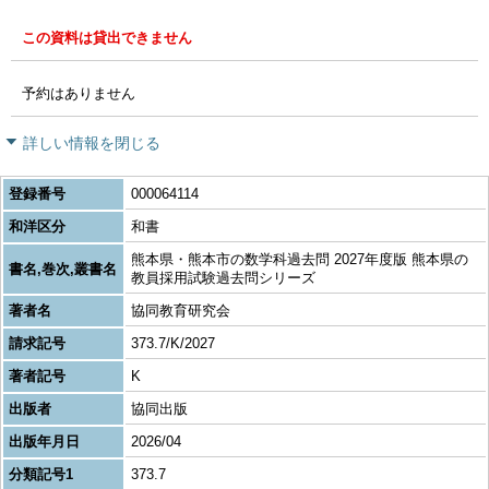
この資料は貸出できません
予約はありません
詳しい情報を閉じる
登録番号
000064114
和洋区分
和書
熊本県・熊本市の数学科過去問 2027年度版 熊本県の
書名,巻次,叢書名
教員採用試験過去問シリーズ
著者名
協同教育研究会
請求記号
373.7/K/2027
著者記号
K
出版者
協同出版
出版年月日
2026/04
分類記号1
373.7