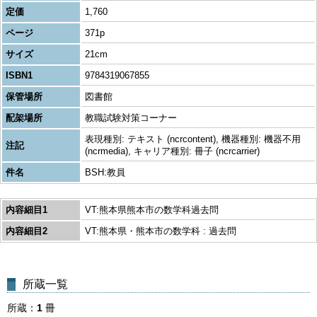
定価
1,760
ページ
371p
サイズ
21cm
ISBN1
9784319067855
保管場所
図書館
配架場所
教職試験対策コーナー
表現種別: テキスト (ncrcontent), 機器種別: 機器不用
注記
(ncrmedia), キャリア種別: 冊子 (ncrcarrier)
件名
BSH:教員
内容細目1
VT:熊本県熊本市の数学科過去問
内容細目2
VT:熊本県・熊本市の数学科 : 過去問
所蔵一覧
所蔵
1
冊