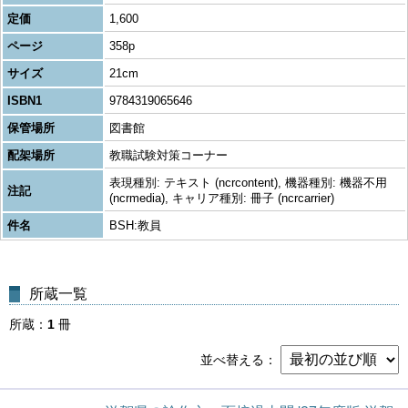
定価
1,600
ページ
358p
サイズ
21cm
ISBN1
9784319065646
保管場所
図書館
配架場所
教職試験対策コーナー
表現種別: テキスト (ncrcontent), 機器種別: 機器不用
注記
(ncrmedia), キャリア種別: 冊子 (ncrcarrier)
件名
BSH:教員
所蔵一覧
所蔵
1
冊
並べ替える