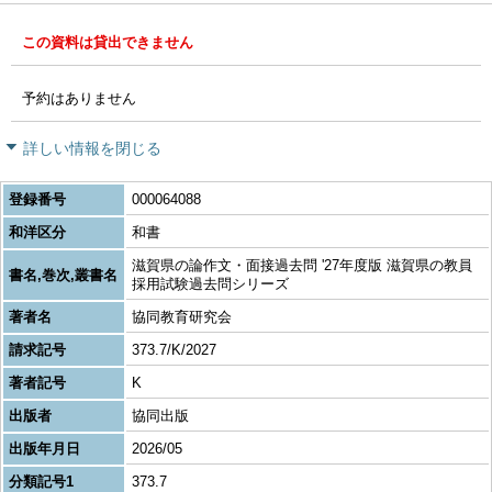
この資料は貸出できません
予約はありません
詳しい情報を閉じる
登録番号
000064088
和洋区分
和書
滋賀県の論作文・面接過去問 '27年度版 滋賀県の教員
書名,巻次,叢書名
採用試験過去問シリーズ
著者名
協同教育研究会
請求記号
373.7/K/2027
著者記号
K
出版者
協同出版
出版年月日
2026/05
分類記号1
373.7