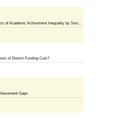
cademic Achivement Inequality by Socioeconomic Status and Race
sts of District Funding Cuts?
Achievement Gaps