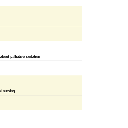
bout palliative sedation
ol nursing