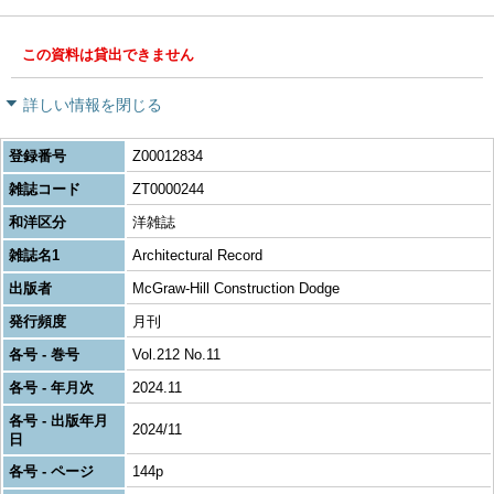
この資料は貸出できません
詳しい情報を閉じる
登録番号
Z00012834
雑誌コード
ZT0000244
和洋区分
洋雑誌
雑誌名1
Architectural Record
出版者
McGraw-Hill Construction Dodge
発行頻度
月刊
各号 - 巻号
Vol.212 No.11
各号 - 年月次
2024.11
各号 - 出版年月
2024/11
日
各号 - ページ
144p