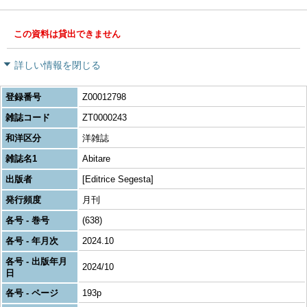
この資料は貸出できません
詳しい情報を閉じる
登録番号
Z00012798
雑誌コード
ZT0000243
和洋区分
洋雑誌
雑誌名1
Abitare
出版者
[Editrice Segesta]
発行頻度
月刊
各号 - 巻号
(638)
各号 - 年月次
2024.10
各号 - 出版年月
2024/10
日
各号 - ページ
193p