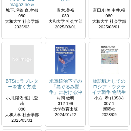
magazine &
Graduation work
城下,虎鉄 森,空都
青木,美裕
富田,虹美 中井,桜
080
080
080
大和大学 社会学部
大和大学 社会学部
大和大学 社会学部
2025/03
2025/03/01
2025/03/01
BTSにラブレタ
米軍統治下での
物語戦としての
ーを書く方法
「島ぐるみ闘
ロシア・ウクラ
争」における沖
イナ戦争 物語生
縄住民の意識の
成のポストナラ
小川,陽依 恒川,愛
村岡 敏明
小方, 孝 (1958-)
変容
トロジーの一展
莉
312.199
007.1
開
080
大学教育出版
新曜社
大和大学 社会学部
2024/01/22
2023/09
2025/03/01