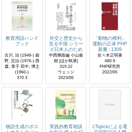
教育用語ハンド
外交と歴史から
「動物の権利」
ブック
見る中国 シリー
運動の正体 PHP
ズ日本人のため
新書 ; 1309
の文明学 ; 2
古川, 治 (1948-) 姫
中西輝政編 小山俊
佐々木正明著
野, 完治 (1976-) 西
樹 [ほか執筆]
480.9
森, 章子 田中, 博之
319.22
PHP研究所
(1960-)
ウェッジ
2022/05
370.3
2023/06
一莖書房
2023/08
物語生成のポス
実践的教育相談
LTspiceによる電