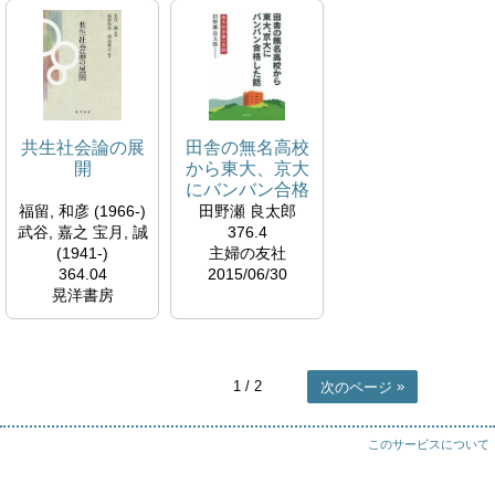
共生社会論の展
田舎の無名高校
開
から東大、京大
にバンバン合格
した話 西大和学
福留, 和彦 (1966-)
田野瀬 良太郎
園の奇跡
武谷, 嘉之 宝月, 誠
376.4
(1941-)
主婦の友社
364.04
2015/06/30
晃洋書房
2017/03
1
/ 2
次のページ
このサービスについて