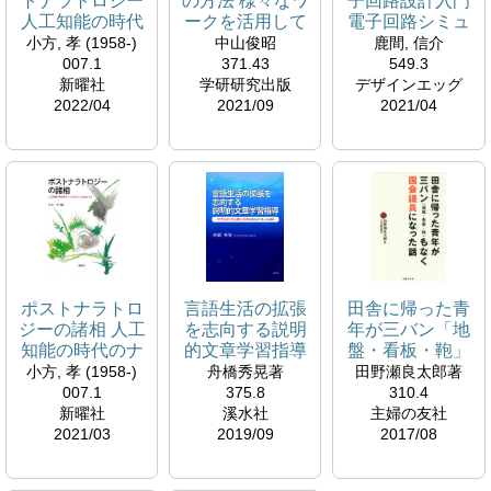
トナラトロジー
の方法 様々なワ
子回路設計入門
人工知能の時代
ークを活用して
電子回路シミュ
のナラトロジー
レータ
小方, 孝 (1958-)
中山俊昭
鹿間, 信介
に向けて
007.1
371.43
549.3
新曜社
学研研究出版
デザインエッグ
2022/04
2021/09
2021/04
ポストナラトロ
言語生活の拡張
田舎に帰った青
ジーの諸相 人工
を志向する説明
年が三バン「地
知能の時代のナ
的文章学習指導
盤・看板・鞄」
ラトロジーに向
「わからないか
もなく国会議員
小方, 孝 (1958-)
舟橋秀晃著
田野瀬良太郎著
けて
ら読む」行為を
になった話
007.1
375.8
310.4
支えるカリキュ
新曜社
溪水社
主婦の友社
ラム設計
2021/03
2019/09
2017/08