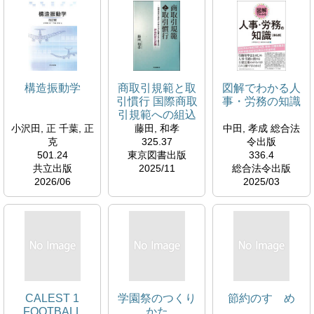
構造振動学
商取引規範と取
図解でわかる人
引慣行 国際商取
事・労務の知識
引規範への組込
みが困難な取引
小沢田, 正 千葉, 正
藤田, 和孝
中田, 孝成 総合法
慣行の序論的研
克
325.37
令出版
究試論
501.24
東京図書出版
336.4
共立出版
2025/11
総合法令出版
2026/06
2025/03
CALEST 1
学園祭のつくり
節約のすゝめ
FOOTBALL
かた