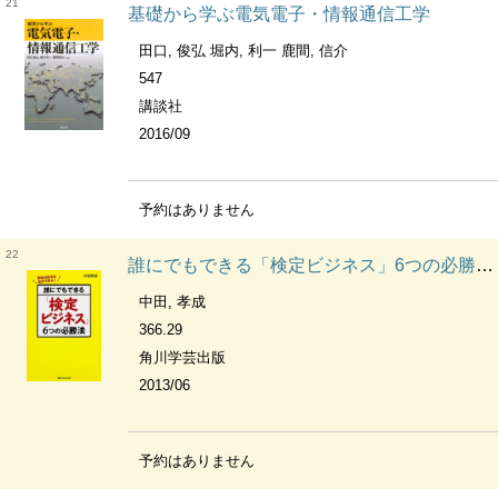
21
基礎から学ぶ電気電子・情報通信工学
田口, 俊弘 堀内, 利一 鹿間, 信介
547
講談社
2016/09
予約はありません
22
誰にでもできる「検定ビジネス」6つの必勝法 資格は取るな自分で作れ! 角川フォレスタ
中田, 孝成
366.29
角川学芸出版
2013/06
予約はありません