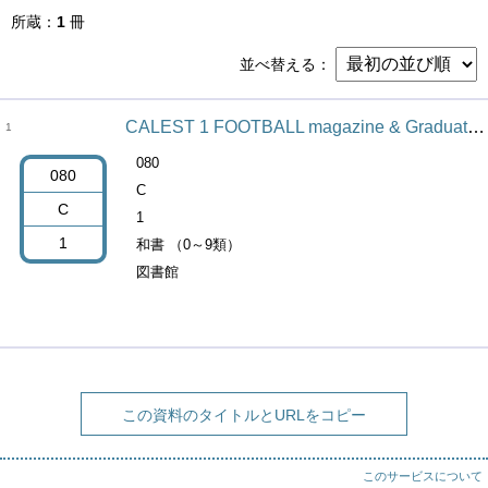
所蔵
1
冊
並べ替える
CALEST 1 FOOTBALL magazine & Graduation work
1
080
080
C
C
1
1
和書 （0～9類）
図書館
この資料のタイトルとURLをコピー
このサービスについて