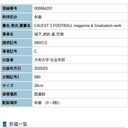
登録番号
000064207
和洋区分
和書
書名,巻次,叢書名
CALEST 1 FOOTBALL magazine & Graduation work
著者名
城下,虎鉄 森,空都
請求記号
080/C/1
著者記号
C
出版者
大和大学 社会学部
出版年月日
2025/03
分類記号1
080
サイズ
26cm
保管場所
図書館
配架場所
和書 （0～9類）
所蔵一覧