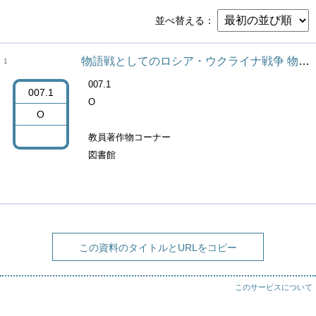
並べ替える
物語戦としてのロシア・ウクライナ戦争 物語生成のポストナラトロジーの一展開
1
007.1
007.1
O
O
教員著作物コーナー
図書館
この資料のタイトルとURLをコピー
このサービスについて