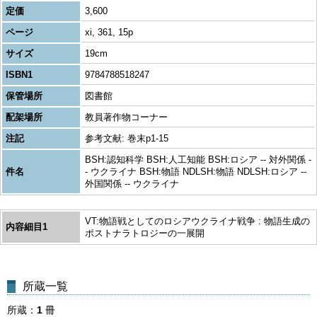
定価
3,600
ページ
xi, 361, 15p
サイズ
19cm
ISBN1
9784788518247
保管場所
図書館
配架場所
教員著作物コーナー
注記
参考文献: 巻末p1-15
BSH:認知科学 BSH:人工知能 BSH:ロシア -- 対外関係 -
件名
- ウクライナ BSH:物語 NDLSH:物語 NDLSH:ロシア --
外国関係 -- ウクライナ
VT:物語戦としてのロシアウクライナ戦争 : 物語生成の
内容細目1
ポストナラトロジーの一展開
所蔵一覧
所蔵
1
冊