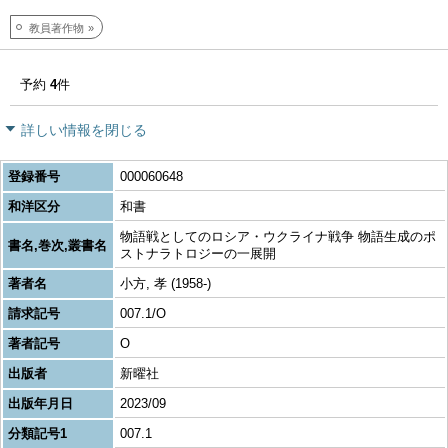
教員著作物
予約
4
件
詳しい情報を閉じる
登録番号
000060648
和洋区分
和書
物語戦としてのロシア・ウクライナ戦争 物語生成のポ
書名,巻次,叢書名
ストナラトロジーの一展開
著者名
小方, 孝 (1958-)
請求記号
007.1/O
著者記号
O
出版者
新曜社
出版年月日
2023/09
分類記号1
007.1