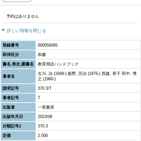
予約はありません
詳しい情報を閉じる
登録番号
000056065
和洋区分
和書
書名,巻次,叢書名
教育用語ハンドブック
古川, 治 (1948-) 姫野, 完治 (1976-) 西森, 章子 田中, 博
著者名
之 (1960-)
請求記号
370.3/T
著者記号
T
出版者
一莖書房
出版年月日
2023/08
分類記号1
370.3
定価
2,500