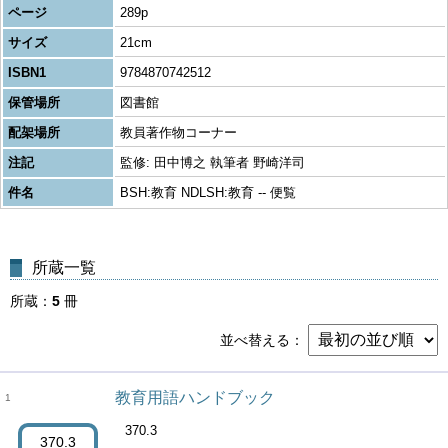
ページ
289p
サイズ
21cm
ISBN1
9784870742512
保管場所
図書館
配架場所
教員著作物コーナー
注記
監修: 田中博之 執筆者 野崎洋司
件名
BSH:教育 NDLSH:教育 -- 便覧
所蔵一覧
所蔵
5
冊
並べ替える
教育用語ハンドブック
1
370.3
370.3