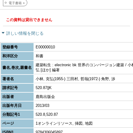
電子書籍
この資料は貸出できません
詳しい情報を閉じる
登録番号
E00000010
和洋区分
和書
建築転生 : electronic bk 世界のコンバージョン建築 / 
書名,巻次,叢書名
弘 [ほか] 編著
著者名
小林, 克弘(1955-) 三田村, 哲哉(1972-) 角野, 渉
請求記号
520.87||K
出版者
鹿島出版会
出版年月日
2013/03
分類記号1
520.8,520.87
ページ
1オンラインリソース, 挿図, 地図
ISBN1
9784306045897