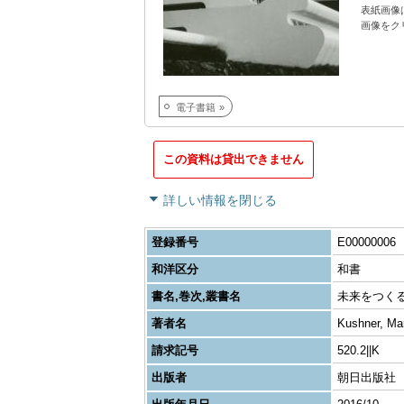
表紙画像
画像をク
電子書籍
この資料は貸出できません
詳しい情報を閉じる
登録番号
E00000006
和洋区分
和書
書名,巻次,叢書名
未来をつくる建築1
著者名
Kushner, Ma
請求記号
520.2||K
出版者
朝日出版社