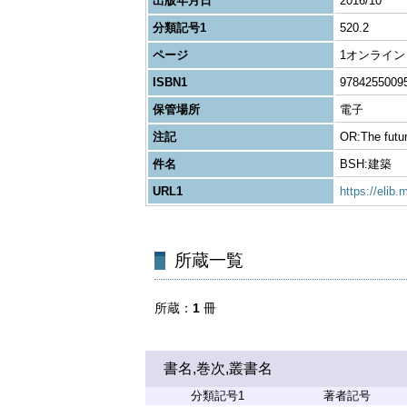
出版年月日
2016/10
分類記号1
520.2
ページ
1オンライン
ISBN1
9784255009
保管場所
電子
注記
OR:The futur
件名
BSH:建築
URL1
https://elib
所蔵一覧
所蔵
1
冊
書名,巻次,叢書名
分類記号1
著者記号