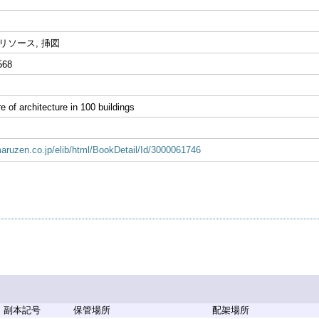
リソース, 挿図
568
e of architecture in 100 buildings
.maruzen.co.jp/elib/html/BookDetail/Id/3000061746
副本記号
保管場所
配架場所